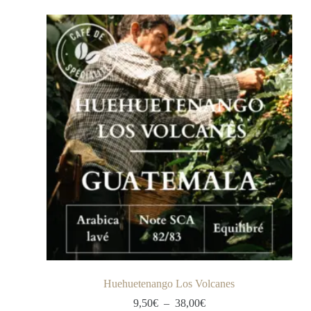
Huehuetenango Los Volcanes
9,50
€
–
38,00
€