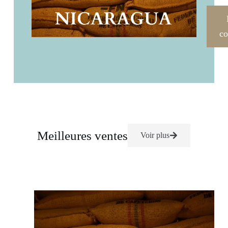
co
Meilleures ventes
Voir plus