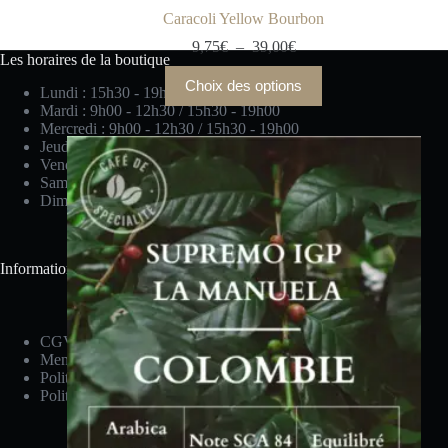
Caracoli Yellow Bourbon
9,75
€
–
39,00
€
Les horaires de la boutique
Choix des options
Lundi : 15h30 - 19h00
Mardi : 9h00 - 12h30 / 15h30 - 19h00
Mercredi : 9h00 - 12h30 / 15h30 - 19h00
Jeudi : 9h00 - 12h30 / 15h30 - 19h00
Vendredi : 9h00 - 12h30 / 15h30 - 19h00
Samedi : 9h00 - 19h00
Dimanche : 10h00 - 13h00
Informations générales
CGV
Mentions légales
Politique de confidentialité
Politique de cookies